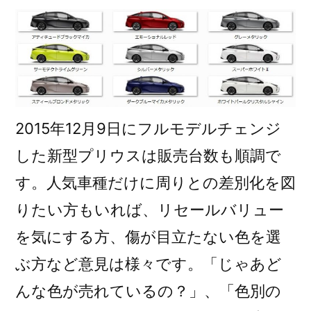
ス
の
色
選
び
に
悩
2015年12月9日にフルモデルチェンジ
ん
した新型プリウスは販売台数も順調で
だ
す。人気車種だけに周りとの差別化を図
時
の
りたい方もいれば、リセールバリュー
解
を気にする方、傷が目立たない色を選
決
ぶ方など意見は様々です。「じゃあど
法
公
んな色が売れているの？」、「色別の
開)