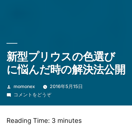
新型プリウスの色選び
に悩んだ時の解決法公開
投
momonex
2016年5月15日
稿
(新
コメントをどうぞ
者:
型
プ
リ
Reading Time:
3
minutes
ウ