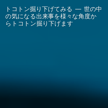
コ
トコトン掘り下げてみる
世の中
ン
の気になる出来事を様々な角度か
らトコトン掘り下げます
テ
ン
ツ
へ
ス
キ
ッ
プ